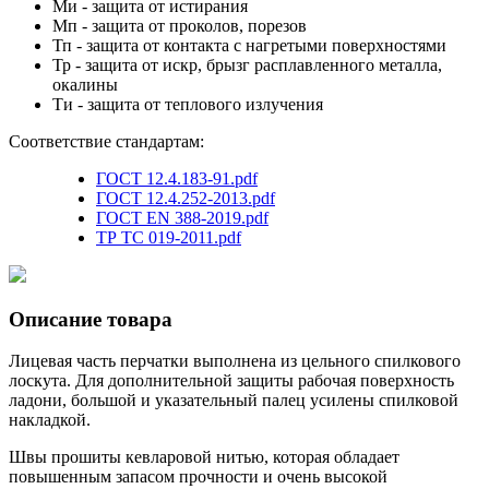
Ми
- защита от истирания
Мп
- защита от проколов, порезов
Тп
- защита от контакта с нагретыми поверхностями
Тр
- защита от искр, брызг расплавленного металла,
окалины
Ти
- защита от теплового излучения
Соответствие стандартам:
ГОСТ 12.4.183-91.pdf
ГОСТ 12.4.252-2013.pdf
ГОСТ EN 388-2019.pdf
ТР ТС 019-2011.pdf
Описание товара
Лицевая часть перчатки выполнена из цельного спилкового
лоскута. Для дополнительной защиты рабочая поверхность
ладони, большой и указательный палец усилены спилковой
накладкой.
Швы прошиты кевларовой нитью, которая обладает
повышенным запасом прочности и очень высокой