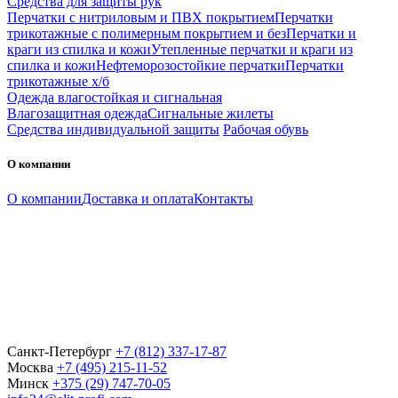
Средства для защиты рук
Перчатки с нитриловым и ПВХ покрытием
Перчатки
трикотажные с полимерным покрытием и без
Перчатки и
краги из спилка и кожи
Утепленные перчатки и краги из
спилка и кожи
Нефтеморозостойкие перчатки
Перчатки
трикотажные х/б
Одежда влагостойкая и сигнальная
Влагозащитная одежда
Сигнальные жилеты
Средства индивидуальной защиты
Рабочая обувь
О компании
О компании
Доставка и оплата
Контакты
Санкт-Петербург
+7 (812) 337-17-87
Москва
+7 (495) 215-11-52
Минск
+375 (29) 747-70-05