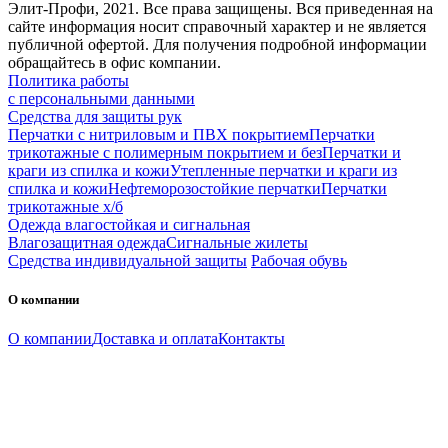
Элит-Профи, 2021. Все права защищены. Вся приведенная на
сайте информация носит справочный характер и не является
публичной офертой. Для получения подробной информации
обращайтесь в офис компании.
Политика работы
с персональными данными
Средства для защиты рук
Перчатки с нитриловым и ПВХ покрытием
Перчатки
трикотажные с полимерным покрытием и без
Перчатки и
краги из спилка и кожи
Утепленные перчатки и краги из
спилка и кожи
Нефтеморозостойкие перчатки
Перчатки
трикотажные х/б
Одежда влагостойкая и сигнальная
Влагозащитная одежда
Сигнальные жилеты
Средства индивидуальной защиты
Рабочая обувь
О компании
О компании
Доставка и оплата
Контакты